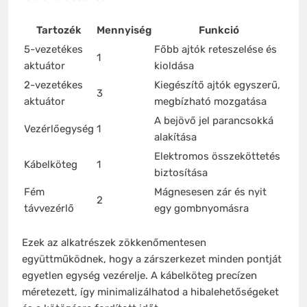
Tartozék
Mennyiség
Funkció
5-vezetékes
Főbb ajtók reteszelése és
1
aktuátor
kioldása
2-vezetékes
Kiegészítő ajtók egyszerű,
3
aktuátor
megbízható mozgatása
A bejövő jel parancsokká
Vezérlőegység
1
alakítása
Elektromos összeköttetés
Kábelköteg
1
biztosítása
Fém
Mágnesesen zár és nyit
2
távvezérlő
egy gombnyomásra
Ezek az alkatrészek zökkenőmentesen
együttműködnek, hogy a zárszerkezet minden pontját
egyetlen egység vezérelje. A kábelköteg precízen
méretezett, így minimalizálhatod a hibalehetőségeket