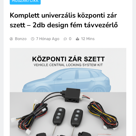
MŰSZAKI CIKK
Komplett univerzális központi zár
szett – 2db design fém távvezérlő
Bonzo
7 Hónap Ago
0
12 Mins