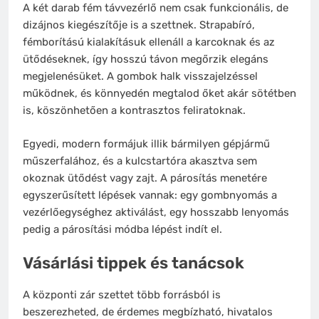
A két darab fém távvezérlő nem csak funkcionális, de
dizájnos kiegészítője is a szettnek. Strapabíró,
fémborítású kialakításuk ellenáll a karcoknak és az
ütődéseknek, így hosszú távon megőrzik elegáns
megjelenésüket. A gombok halk visszajelzéssel
működnek, és könnyedén megtalod őket akár sötétben
is, köszönhetően a kontrasztos feliratoknak.
Egyedi, modern formájuk illik bármilyen gépjármű
műszerfalához, és a kulcstartóra akasztva sem
okoznak ütődést vagy zajt. A párosítás menetére
egyszerűsített lépések vannak: egy gombnyomás a
vezérlőegységhez aktiválást, egy hosszabb lenyomás
pedig a párosítási módba lépést indít el.
Vásárlási tippek és tanácsok
A központi zár szettet több forrásból is
beszerezheted, de érdemes megbízható, hivatalos