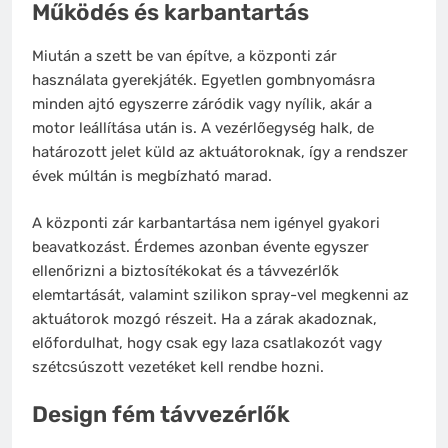
Működés és karbantartás
Miután a szett be van építve, a központi zár
használata gyerekjáték. Egyetlen gombnyomásra
minden ajtó egyszerre záródik vagy nyílik, akár a
motor leállítása után is. A vezérlőegység halk, de
határozott jelet küld az aktuátoroknak, így a rendszer
évek múltán is megbízható marad.
A központi zár karbantartása nem igényel gyakori
beavatkozást. Érdemes azonban évente egyszer
ellenőrizni a biztosítékokat és a távvezérlők
elemtartását, valamint szilikon spray-vel megkenni az
aktuátorok mozgó részeit. Ha a zárak akadoznak,
előfordulhat, hogy csak egy laza csatlakozót vagy
szétcsúszott vezetéket kell rendbe hozni.
Design fém távvezérlők