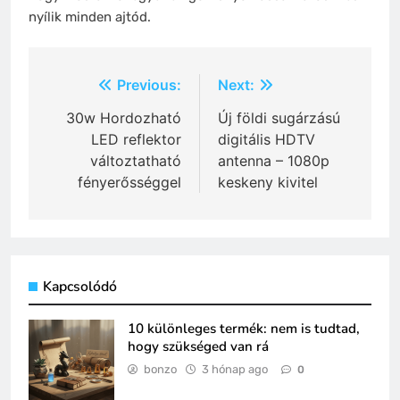
nyílik minden ajtód.
Bejegyzés
Previous:
Next:
navigáció
30w Hordozható
Új földi sugárzású
LED reflektor
digitális HDTV
változtatható
antenna – 1080p
fényerősséggel
keskeny kivitel
Kapcsolódó
10 különleges termék: nem is tudtad,
hogy szükséged van rá
bonzo
3 hónap ago
0