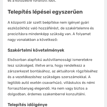
és a kötözésre fordított időt.
Telepítés lépései egyszerűen
A központi zár szett beépítése nem igényel gyári
eszközökhöz való hozzáférést, de szakértelemre és
precizitásra mindenképp szükség van. A folyamat
nagy vonalakban a következő:
Szakértelmi követelmények
Elsősorban alapfokú autóvillamossági ismeretekre
lesz szükséged, illetve arra, hogy rendelkezz a
zárszerkezet bontásához, az aktuátorok rögzítéséhez
és a vezetékezéshez szükséges szerszámokkal. A
legtöbb autó esetén csavarhúzó, villáskulcs és némi
forrasztóanyag elegendő. Ha nem vagy biztos a
dolgodban, érdemes szakemberrel konzultálni.
Telepítés időigénye