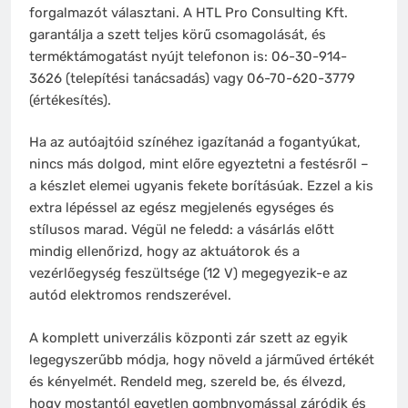
forgalmazót választani. A HTL Pro Consulting Kft.
garantálja a szett teljes körű csomagolását, és
terméktámogatást nyújt telefonon is: 06-30-914-
3626 (telepítési tanácsadás) vagy 06-70-620-3779
(értékesítés).
Ha az autóajtóid színéhez igazítanád a fogantyúkat,
nincs más dolgod, mint előre egyeztetni a festésről –
a készlet elemei ugyanis fekete borításúak. Ezzel a kis
extra lépéssel az egész megjelenés egységes és
stílusos marad. Végül ne feledd: a vásárlás előtt
mindig ellenőrizd, hogy az aktuátorok és a
vezérlőegység feszültsége (12 V) megegyezik-e az
autód elektromos rendszerével.
A komplett univerzális központi zár szett az egyik
legegyszerűbb módja, hogy növeld a járműved értékét
és kényelmét. Rendeld meg, szereld be, és élvezd,
hogy mostantól egyetlen gombnyomással záródik és