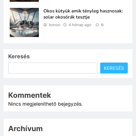
Okos kütyük amik tényleg hasznosak:
solar okosórák tesztje
bonzo
4 hónap ago
0
Keresés
KERESÉS
Kommentek
Nincs megjeleníthető bejegyzés.
Archívum