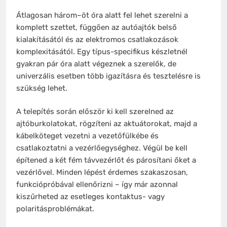
Átlagosan három–öt óra alatt fel lehet szerelni a
komplett szettet, függően az autóajtók belső
kialakításától és az elektromos csatlakozások
komplexitásától. Egy típus-specifikus készletnél
gyakran pár óra alatt végeznek a szerelők, de
univerzális esetben több igazításra és tesztelésre is
szükség lehet.
A telepítés során először ki kell szerelned az
ajtóburkolatokat, rögzíteni az aktuátorokat, majd a
kábelköteget vezetni a vezetőfülkébe és
csatlakoztatni a vezérlőegységhez. Végül be kell
építened a két fém távvezérlőt és párosítani őket a
vezérlővel. Minden lépést érdemes szakaszosan,
funkciópróbával ellenőrizni – így már azonnal
kiszűrheted az esetleges kontaktus- vagy
polaritásproblémákat.