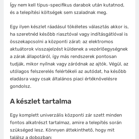
Így nem kell típus-specifikus darabok után kutatnod,
és a telepítési költségek sem szaladnak meg.
Egy ilyen készlet ráadásul tökéletes választás akkor is,
ha szeretnéd később riasztóval vagy indításgátlóval is
összekapcsolni a központi zárat: az elektromos
aktuátorok visszajelzést küldenek a vezérlőegységnek
a zárak állapotáról, így más rendszerek pontosan
tudják, mikor nyílnak vagy záródnak az ajtók. Végül, az
utólagos felszerelés felértékeli az autódat, ha később
eladásra vagy csak általános piaci értéknövelésre
gondolsz.
A készlet tartalma
Egy komplett univerzális központi zár szett minden
fontos alkatrészt tartalmaz, amire a telepítés során
szükséged lesz. Könnyen áttekinthető, hogy mit
találsz a dobozban: