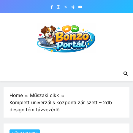
Skip
to
content
Bonzo Portál
Home
Műszaki cikk
Komplett univerzális központi zár szett – 2db
design fém távvezérlő